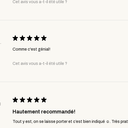
Cet avis vous a-t-il été utile ?
★
★
★
★
★
tzerland
Comme c'est génial!
Cet avis vous a-t-il été utile ?
★
★
★
★
★
C
Hautement recommandé!
Tout y est, on se laisse porter et c’est bien indiqué ☺️. Très pra