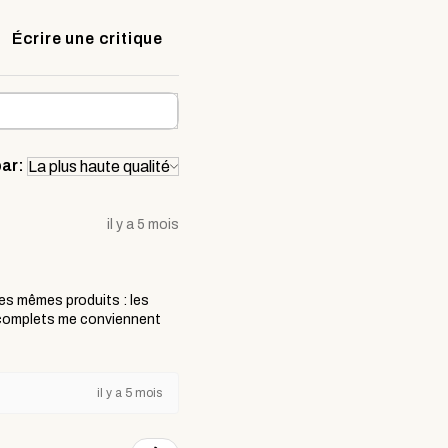
Écrire une critique
par:
il y a 5 mois
es mêmes produits : les
 complets me conviennent
il y a 5 mois