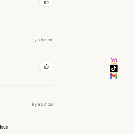
il y a 4 mois
il y a 5 mois
tique