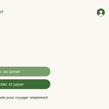
ct
r au panier
der et payer
nsée pour voyager simplement