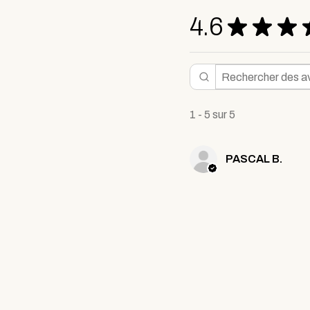
4.6
★
★
★
1 - 5 sur 5
PASCAL B.