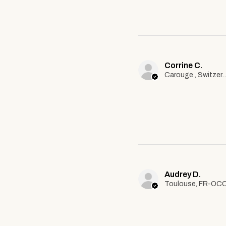
Corrine C.
Carouge , Swi
Audrey D.
Toulouse, FR-OC