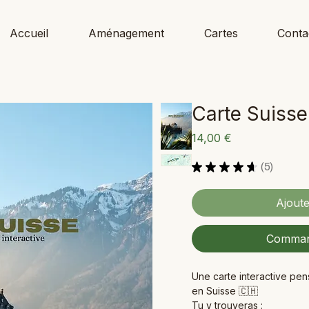
Accueil
Aménagement
Cartes
Conta
Carte Suisse
Prix
14,00 €
★
★
★
★
★
5
5
Ajoute
Comman
Une carte interactive pe
en Suisse 🇨🇭
Tu y trouveras :