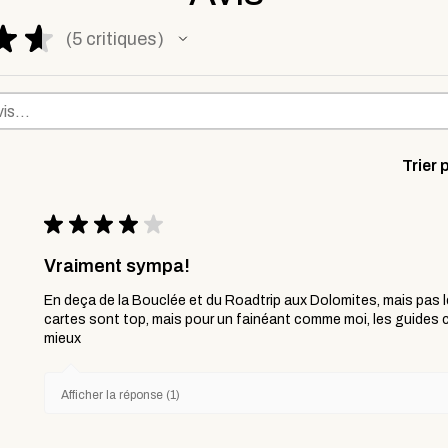
★
★
5
critiques
5
Trier 
★
★
★
★
★
Vraiment sympa!
En deça de la Bouclée et du Roadtrip aux Dolomites, mais pas l
cartes sont top, mais pour un fainéant comme moi, les guides
mieux
Afficher la réponse (1)