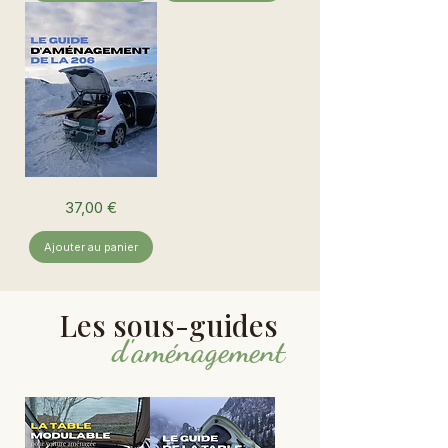
Guide
Prix
37,00 €
d’aménagement
de
la
206
Ajouter au panier
Les sous-guides
d'aménagement