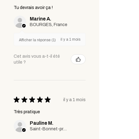
Tu devrais avoir ça !
Marine A.
BOURGES, France
il y a 1 mois
Afficher la réponse (1)
Cet avis vous a-t-il été
utile ?
★
★
★
★
★
il y a 1 mois
Très pratique
Pauline M.
Saint-Bonnet-prés-Riom, France