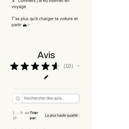
📱 Comment j’ai eu internet en
voyage
T’as plus qu’à charger ta voiture et
partir 🏔️✨
Avis
★
★
★
★
★
10
10
1 - 6 sur
Trier
10
par: