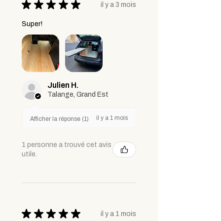
★
★
★
★
★
il y a 3 mois
Super!
Julien H.
Talange, Grand Est
il y a 1 mois
Afficher la réponse (1)
1 personne a trouvé cet avis
utile.
★
★
★
★
★
il y a 1 mois