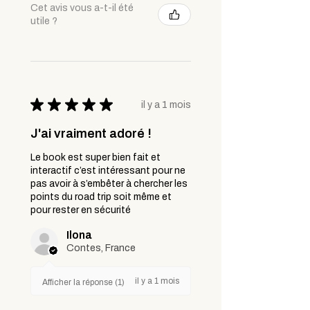
Cet avis vous a-t-il été
utile ?
★
★
★
★
★
il y a 1 mois
J'ai vraiment adoré !
Le book est super bien fait et
interactif c’est intéressant pour ne
pas avoir à s’embêter à chercher les
points du road trip soit même et
pour rester en sécurité
Ilona
Contes, France
il y a 1 mois
Afficher la réponse (1)