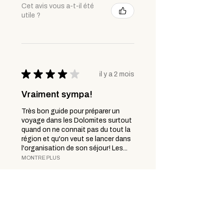
Cet avis vous a-t-il été
utile ?
★
★
★
★
★
il y a 2 mois
Vraiment sympa!
Très bon guide pour préparer un
voyage dans les Dolomites surtout
quand on ne connait pas du tout la
région et qu'on veut se lancer dans
l'organisation de son séjour! Les...
MONTRE PLUS
nathalie C.
Montluel, FR-ARA
il y a 1 mois
Afficher la réponse (1)